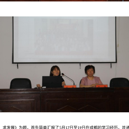
、求发展》为题，首先简单汇报了
5
月
日至
日在成都的学习经历，并
17
19